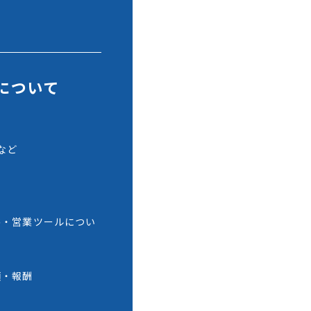
制について
て
など
て
供・営業ツールについ
項・報酬