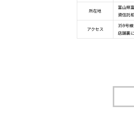
富山県富
所在地
資信託
359号
アクセス
店舗裏