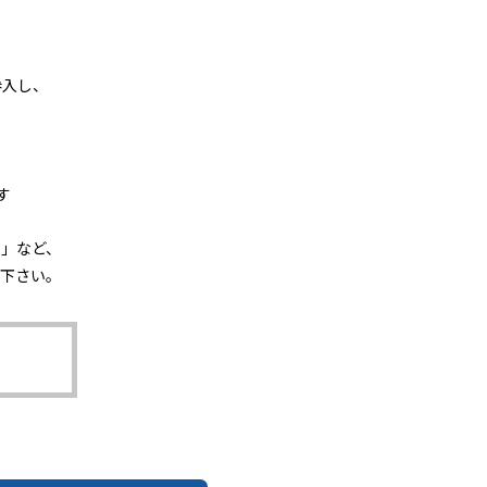
参入し、
。
す
か」など、
下さい。