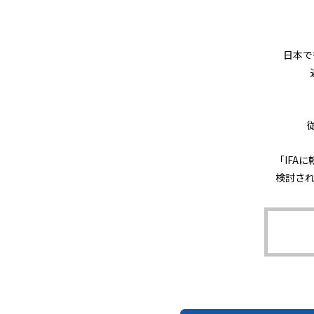
日本で
「IFA
検討さ