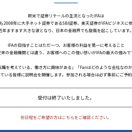
欧米で証券リテールの主流となったIFAは
も2008年に大手ネット証券であるSBI証券、楽天証券がIFAビジネスに
近年ますます大きな波となり、日本の金融界でも旋風を起こしています
IFAの目指すことはただ一つ、お客様の利益を第一に考えること
従来の金融機関とは違う、お客様へのこの強い想いがIFAの最大の強みで
に転職を考えている、働き方に興味がある」「Fanはどのような会社なの
れている皆様に説明会を開催します。参加される場合は必ず事前にご予約
受付は終了いたしました。
別日程をご希望の方はこちらをご確認ください。