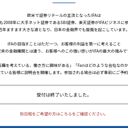
欧米で証券リテールの主流となったIFAは
も2008年に大手ネット証券であるSBI証券、楽天証券がIFAビジネスに
近年ますます大きな波となり、日本の金融界でも旋風を起こしています
IFAの目指すことはただ一つ、お客様の利益を第一に考えること
従来の金融機関とは違う、お客様へのこの強い想いがIFAの最大の強みで
に転職を考えている、働き方に興味がある」「Fanはどのような会社なの
れている皆様に説明会を開催します。参加される場合は必ず事前にご予約
受付は終了いたしました。
別日程をご希望の方はこちらをご確認ください。