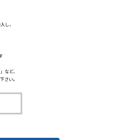
参入し、
。
す
か」など、
下さい。