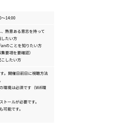
～14:00
し、熱意ある意志を持って
戦したい方
Fanのことを知りたい方
募集要項を要確認）
起こしたい方
ます。開催日前日に視聴方法
。
環境は必須です（Wifi環
ストールが必要です。
も可能です。