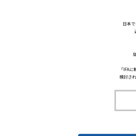
日本で
「IFA
検討さ