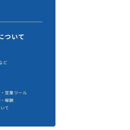
制について
て
など
て
供・営業ツール
項・報酬
ついて